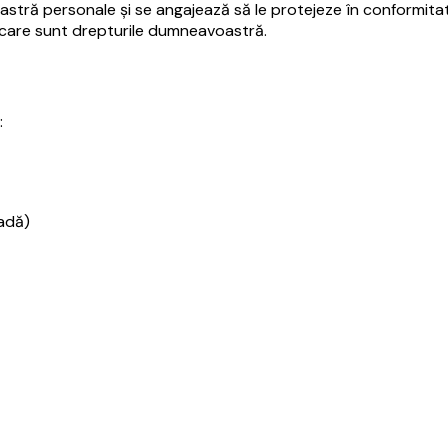
stră personale și se angajează să le protejeze în conformitat
i care sunt drepturile dumneavoastră.
:
oadă)