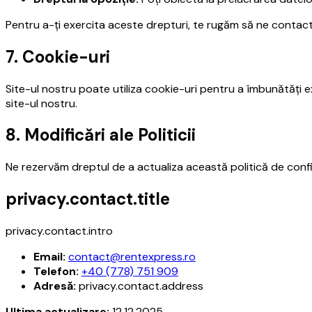
Pentru a-ți exercita aceste drepturi, te rugăm să ne contact
7. Cookie-uri
Site-ul nostru poate utiliza cookie-uri pentru a îmbunătăți ex
site-ul nostru.
8. Modificări ale Politicii
Ne rezervăm dreptul de a actualiza această politică de confid
privacy.contact.title
privacy.contact.intro
Email
:
contact@rentexpress.ro
Telefon
:
+40 (778) 751 909
Adresă
:
privacy.contact.address
Ultima actualizare
:
12.12.2025