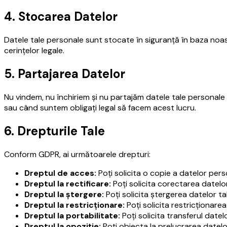
4. Stocarea Datelor
Datele tale personale sunt stocate în siguranță în baza no
cerințelor legale.
5. Partajarea Datelor
Nu vindem, nu închiriem și nu partajăm datele tale personale 
sau când suntem obligați legal să facem acest lucru.
6. Drepturile Tale
Conform GDPR, ai următoarele drepturi:
Dreptul de acces:
Poți solicita o copie a datelor per
Dreptul la rectificare:
Poți solicita corectarea datel
Dreptul la ștergere:
Poți solicita ștergerea datelor ta
Dreptul la restricționare:
Poți solicita restricționarea
Dreptul la portabilitate:
Poți solicita transferul datelo
Dreptul la opoziție:
Poți obiecta la prelucrarea datelo