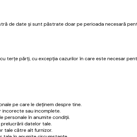
astră de date și sunt păstrate doar pe perioada necesară pen
cu terțe părți, cu excepția cazurilor în care este necesar pent
sonale pe care le deținem despre tine.
or incorecte sau incomplete.
le personale în anumite condiții.
 prelucrării datelor tale.
r tale către alt furnizor.
r tale în anumite circumstanțe.